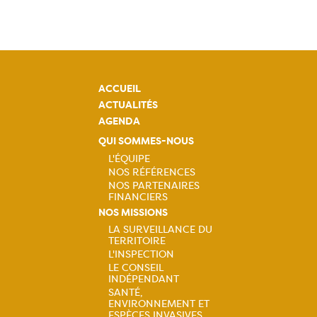
ACCUEIL
ACTUALITÉS
AGENDA
QUI SOMMES-NOUS
L'ÉQUIPE
NOS RÉFÉRENCES
Navigation
NOS PARTENAIRES
FINANCIERS
principale
NOS MISSIONS
LA SURVEILLANCE DU
TERRITOIRE
Navigation
L'INSPECTION
LE CONSEIL
principale
INDÉPENDANT
SANTÉ,
ENVIRONNEMENT ET
ESPÈCES INVASIVES