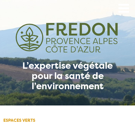
Aller
au
contenu
principal
L’expertise végétale
pour la santé de
l’environnement
ESPACES VERTS