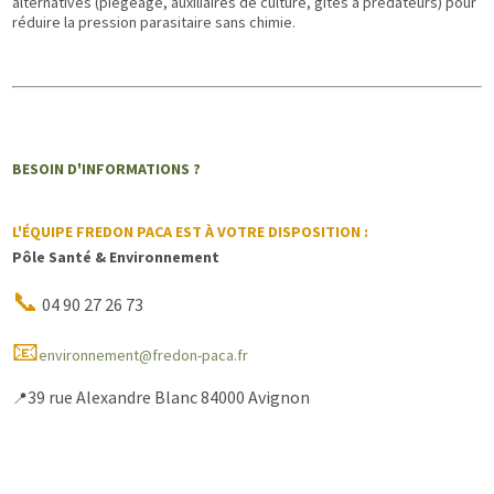
alternatives (piégeage, auxiliaires de culture, gîtes à prédateurs) pour
réduire la pression parasitaire sans chimie.
BESOIN D'INFORMATIONS ?
L'ÉQUIPE FREDON PACA EST À VOTRE DISPOSITION :
Pôle Santé & Environnement
📞
04 90 27 26 73
📧
environnement@fredon-paca.fr
39 rue Alexandre Blanc 84000 Avignon
📍