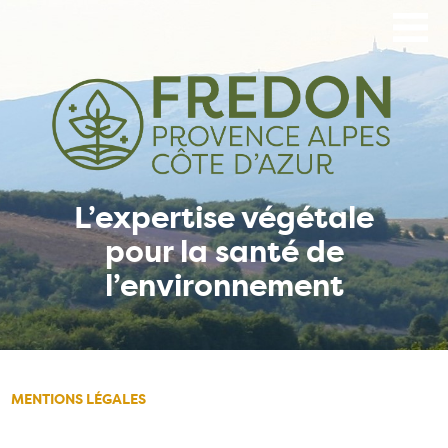
Aller
au
contenu
principal
L’expertise végétale
pour la santé de
l’environnement
MENTIONS LÉGALES