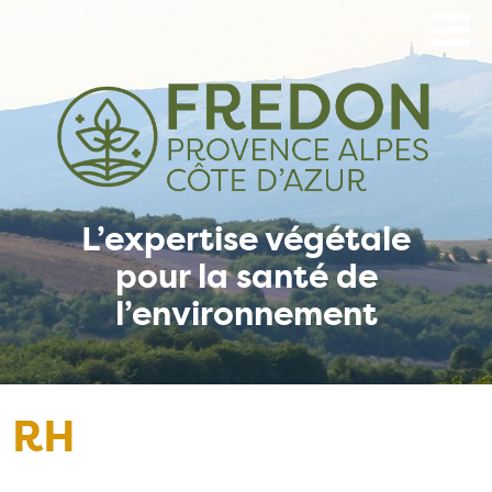
Aller
au
contenu
principal
L’expertise végétale
pour la santé de
l’environnement
RH