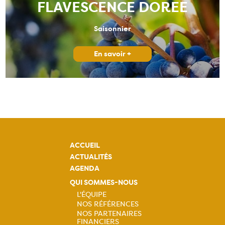
FLAVESCENCE DOREE
Saisonnier
En savoir +
ACCUEIL
ACTUALITÉS
AGENDA
QUI SOMMES-NOUS
L'ÉQUIPE
NOS RÉFÉRENCES
Navigation
NOS PARTENAIRES
FINANCIERS