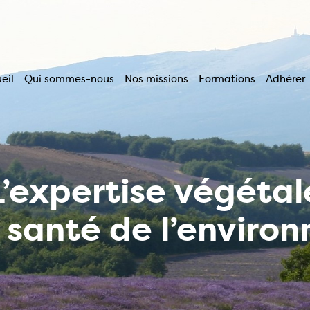
eil
Qui sommes-nous
Nos missions
Formations
Adhérer
vigation
incipale
L’expertise végétal
a santé de l’enviro