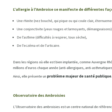
L'allergie à l'Ambroise se manifeste de différentes fa
Une rhinite (nez bouché, qui pique ou qui coule clair, éternueme
Une conjonctivite (yeux rouges et larmoyants, démangeaisons)
De l’asthme (difficultés à respirer, toux sèche),
De l’eczéma et de l’urticaire.
Dans les régions où elle est bien implantée, comme Auvergne Rhôn
millions d’euros chaque année (anti-allergiques, anti-asthmatiques
problème majeur de santé publique
Ainsi, elle présente un
Observatoire des Ambroisies
L’Observatoire des ambroisies est un centre national de référence