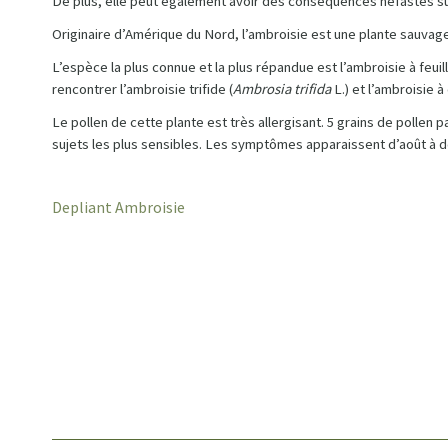
De plus, elle peut également avoir des conséquences néfastes sur
Originaire d’Amérique du Nord, l’ambroisie est une plante sauvage
L’espèce la plus connue et la plus répandue est l’ambroisie à feuil
rencontrer l’ambroisie trifide (
Ambrosia trifida
L.) et l’ambroisie à 
Le pollen de cette plante est très allergisant. 5 grains de polle
sujets les plus sensibles. Les symptômes apparaissent d’août à dé
Depliant Ambroisie