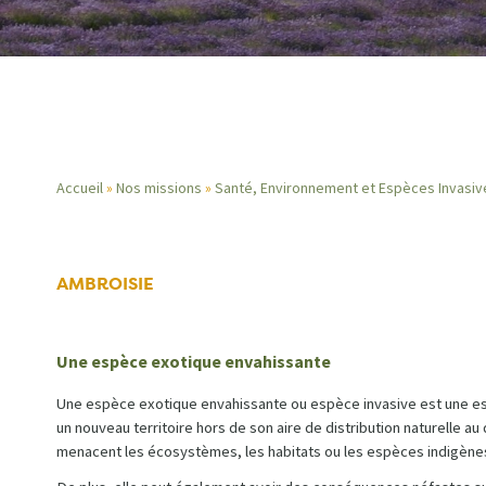
Accueil
Nos missions
Santé, Environnement et Espèces Invasiv
Fil
d'Ariane
AMBROISIE
Une espèce exotique envahissante
Une espèce exotique envahissante ou espèce invasive est une esp
un nouveau territoire hors de son aire de distribution naturelle au
menacent les écosystèmes, les habitats ou les espèces indigène