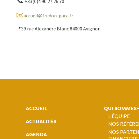
📞
+33(0)4 90 27 26 70
📧
accueil@fredon-paca.fr
39 rue Alexandre Blanc 84000 Avignon
📍
ACCUEIL
QUI SOMMES
L'ÉQUIPE
ACTUALITÉS
NOS RÉFÉRE
Naviga
NOS PARTEN
AGENDA
FINANCIERS