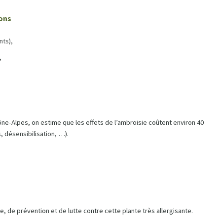
çons
nts),
,
e-Alpes, on estime que les effets de l’ambroisie coûtent environ 40
, désensibilisation, …).
.
, de prévention et de lutte contre cette plante très allergisante.