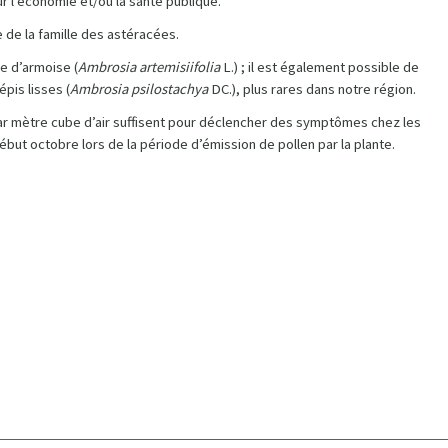
 l’économie et/ou la santé publique.
 de la famille des astéracées.
le d’armoise (
Ambrosia artemisiifolia
L.) ; il est également possible de
épis lisses (
Ambrosia psilostachya
DC.), plus rares dans notre région.
n par mètre cube d’air suffisent pour déclencher des symptômes chez les
but octobre lors de la période d’émission de pollen par la plante.