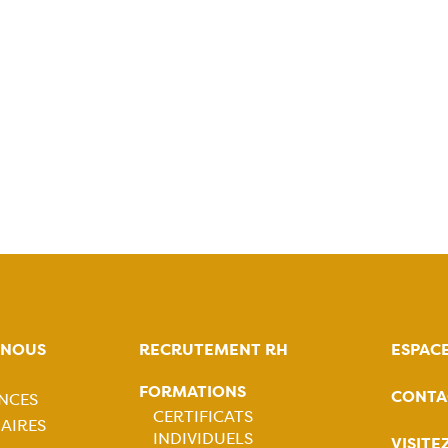
-NOUS
RECRUTEMENT RH
ESPAC
FORMATIONS
CONTA
NCES
tion
CERTIFICATS
AIRES
INDIVIDUELS
VISITE