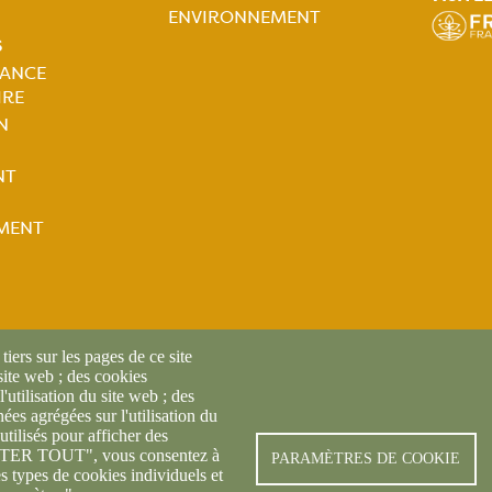
ale
Navigation
ENVIRONNEMENT
S
principale
LANCE
IRE
tion
N
ale
NT
MENT
iers sur les pages de ce site
 site web ; des cookies
l'utilisation du site web ; des
es agrégées sur l'utilisation du
utilisés pour afficher des
CEPTER TOUT", vous consentez à
© FREDON 2025 -
Mentions l
PARAMÈTRES DE COOKIE
es types de cookies individuels et