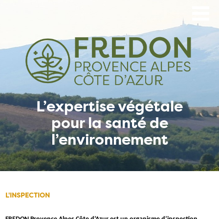
Aller
au
contenu
principal
L’expertise végétale
pour la santé de
l’environnement
L'INSPECTION