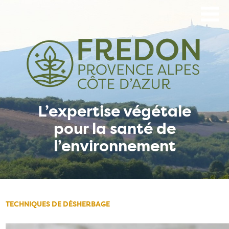
Aller
au
contenu
principal
L’expertise végétale
pour la santé de
l’environnement
TECHNIQUES DE DÉSHERBAGE