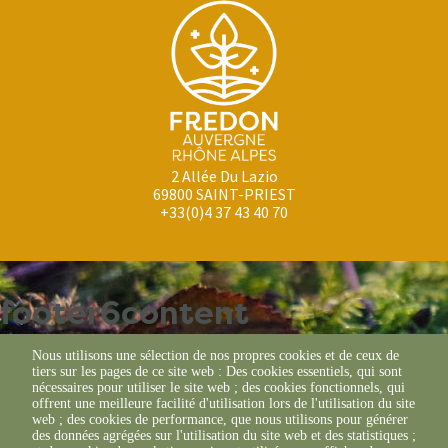
2 Allée Du Lazio
69800 SAINT-PRIEST
+33(0)4 37 43 40 70
footer6content
Nous utilisons une sélection de nos propres cookies et de ceux de
tiers sur les pages de ce site web : Des cookies essentiels, qui sont
nécessaires pour utiliser le site web ; des cookies fonctionnels, qui
offrent une meilleure facilité d'utilisation lors de l'utilisation du site
© FREDON 2019 -
web ; des cookies de performance, que nous utilisons pour générer
Mentions légales
des données agrégées sur l'utilisation du site web et des statistiques ;