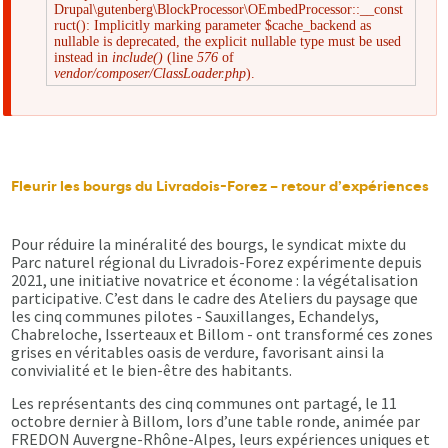
Drupal\gutenberg\BlockProcessor\OEmbedProcessor::__const
Message
ruct(): Implicitly marking parameter $cache_backend as
nullable is deprecated, the explicit nullable type must be used
instead in
include()
(line
576
of
d'erreur
vendor/composer/ClassLoader.php
).
Fleurir les bourgs du Livradois-Forez – retour d’expériences
Pour réduire la minéralité des bourgs, le syndicat mixte du
Parc naturel régional du Livradois-Forez expérimente depuis
2021, une initiative novatrice et économe : la végétalisation
participative. C’est dans le cadre des Ateliers du paysage que
les cinq communes pilotes - Sauxillanges, Echandelys,
Chabreloche, Isserteaux et Billom - ont transformé ces zones
grises en véritables oasis de verdure, favorisant ainsi la
convivialité et le bien-être des habitants.
Les représentants des cinq communes ont partagé, le 11
octobre dernier à Billom, lors d’une table ronde, animée par
FREDON Auvergne-Rhône-Alpes, leurs expériences uniques et