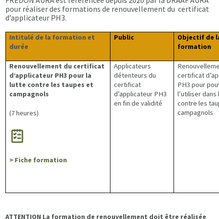
pour réaliser des formations de renouvellement du certificat
d’applicateur PH3.
Intitulé de la formation et
Public
Objectif de l
durée
formation
Renouvellement du certificat
Applicateurs
Renouvelleme
d’applicateur PH3 pour la
détenteurs du
certificat d’a
lutte contre les taupes et
certificat
PH3 pour pou
campagnols
d’applicateur PH3
l’utiliser dans 
en fin de validité
contre les ta
campagnols
(7 heures)
> Fiche formation
ATTENTION La formation de renouvellement doit être réalisée