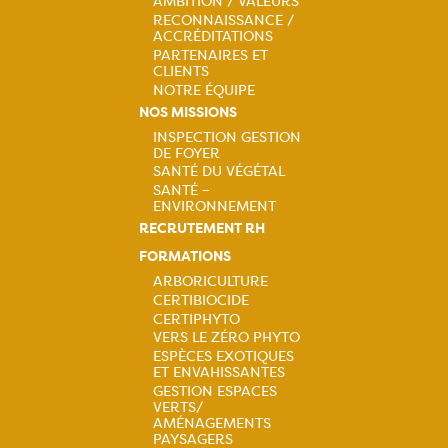
principale
AMBITION / VALEURS
RECONNAISSANCE /
ACCRÉDITATIONS
PARTENAIRES ET
CLIENTS
NOTRE ÉQUIPE
NOS MISSIONS
INSPECTION GESTION
DE FOYER
Navigation
SANTÉ DU VÉGÉTAL
SANTÉ –
principale
ENVIRONNEMENT
RECRUTEMENT RH
FORMATIONS
ARBORICULTURE
CERTIBIOCIDE
Navigation
CERTIPHYTO
VERS LE ZÉRO PHYTO
principale
ESPÈCES EXOTIQUES
ET ENVAHISSANTES
GESTION ESPACES
VERTS/
AMÉNAGEMENTS
PAYSAGERS