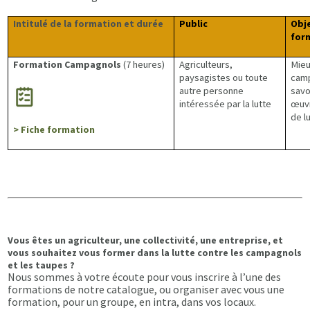
Intitulé de la formation et durée
Public
Obje
for
Formation Campagnols
(7 heures)
Agriculteurs,
Mieu
paysagistes ou toute
camp
autre personne
savo
intéressée par la lutte
œuv
de l
> Fiche formation
Vous êtes un agriculteur, une collectivité, une entreprise, et
vous souhaitez vous former dans la lutte contre les campagnols
et les taupes ?
Nous sommes à votre écoute pour vous inscrire à l’une des
formations de notre catalogue, ou organiser avec vous une
formation, pour un groupe, en intra, dans vos locaux.