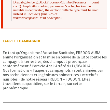
Drupal\gutenberg\BlockProcessor\OEmbedProcessor::__const
Message
ruct(): Implicitly marking parameter $cache_backend as
nullable is deprecated, the explicit nullable type must be used
instead in
include()
(line
576
of
d'erreur
vendor/composer/ClassLoader.php
).
TAUPE ET CAMPAGNOL
En tant qu’Organisme à Vocation Sanitaire, FREDON AURA
anime l’organisation et la mise en œuvre de la lutte contre les
campagnols terrestres, des champs et provençaux
conformément à l’article 4 de l’Arrêté du 14/05/2014.
Nos formations « Taupes et campagnols » sont animées par
nos techniciennes et ingénieures animatrices « vertébrés
nuisibles » de notre réseau FREDON – FDGDON. Elles
travaillent au quotidien, sur le terrain, sur cette
problématique.