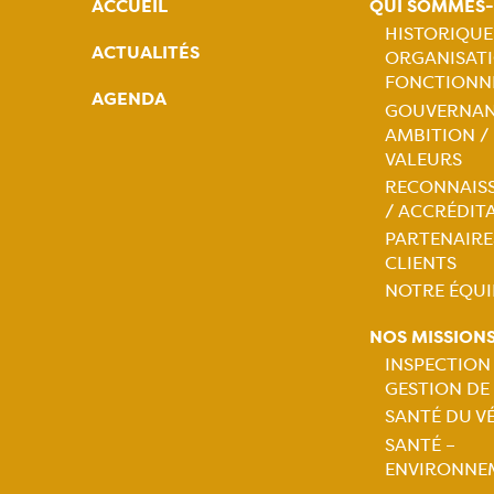
ACCUEIL
QUI SOMMES
HISTORIQUE
ACTUALITÉS
ORGANISATI
Naviga
FONCTIONN
AGENDA
GOUVERNAN
princip
AMBITION /
VALEURS
RECONNAIS
/ ACCRÉDIT
PARTENAIRE
CLIENTS
NOTRE ÉQUI
NOS MISSION
INSPECTION
GESTION DE
Naviga
SANTÉ DU V
SANTÉ –
princip
ENVIRONNE