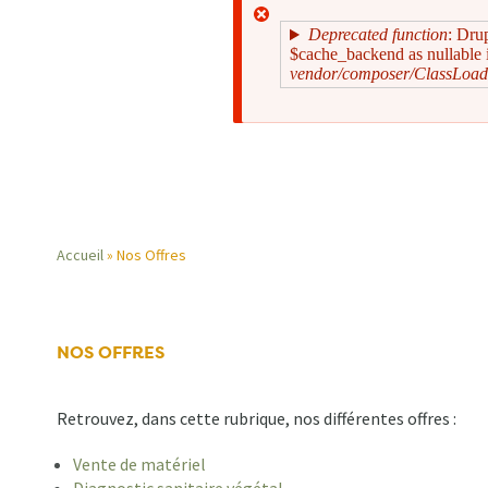
Deprecated function
: Dru
$cache_backend as nullable i
vendor/composer/ClassLoad
Message
d'erreur
Accueil
Nos Offres
Fil
d'Ariane
NOS OFFRES
Retrouvez, dans cette rubrique, nos différentes offres :
Vente de matériel
Diagnostic sanitaire végétal