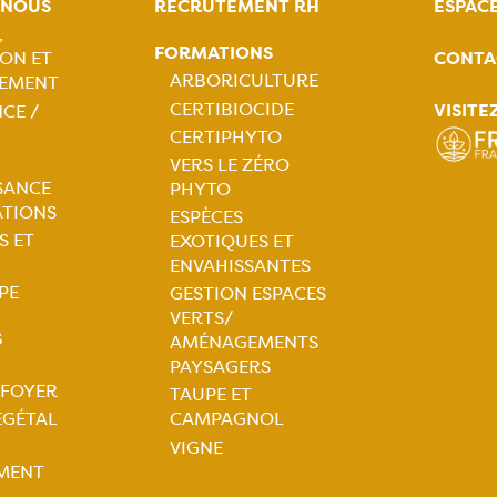
-NOUS
RECRUTEMENT RH
ESPAC
,
FORMATIONS
CONTA
ON ET
tion
ARBORICULTURE
EMENT
CERTIBIOCIDE
VISITE
CE /
ale
Navigation
CERTIPHYTO
VERS LE ZÉRO
principale
SANCE
PHYTO
ATIONS
ESPÈCES
S ET
EXOTIQUES ET
ENVAHISSANTES
PE
GESTION ESPACES
VERTS/
S
AMÉNAGEMENTS
PAYSAGERS
 FOYER
TAUPE ET
tion
ÉGÉTAL
CAMPAGNOL
VIGNE
ale
MENT