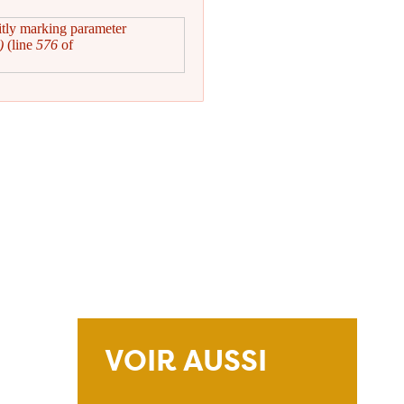
itly marking parameter
)
(line
576
of
VOIR AUSSI