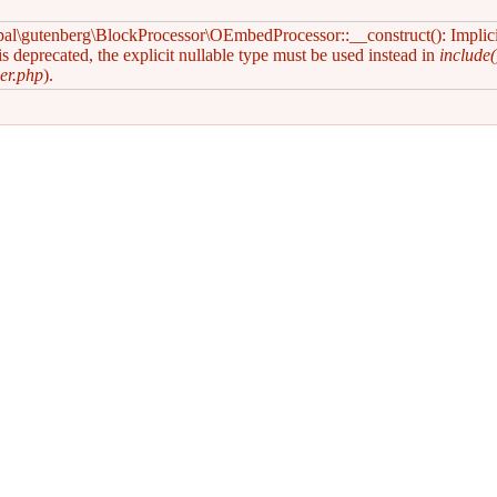
pal\gutenberg\BlockProcessor\OEmbedProcessor::__construct(): Implic
s deprecated, the explicit nullable type must be used instead in
include(
er.php
).