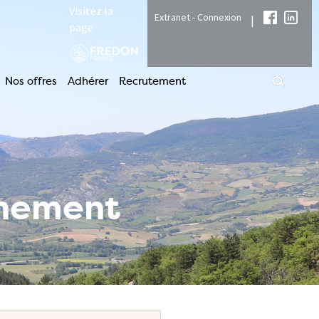
Visitez la
Extranet - Connexion
|
page
Nos offres
Adhérer
Recrutement
nnement