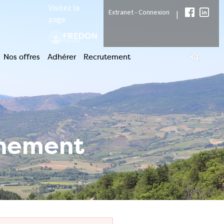
Visitez la
Extranet - Connexion
|
page
Nos offres
Adhérer
Recrutement
nnement