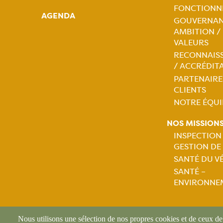
Naviga
FONCTIONN
AGENDA
GOUVERNAN
princip
AMBITION /
VALEURS
RECONNAIS
/ ACCRÉDIT
PARTENAIRE
CLIENTS
NOTRE ÉQUI
NOS MISSION
INSPECTION
GESTION DE
Naviga
SANTÉ DU V
SANTÉ –
princip
ENVIRONNE
Nous utilisons une sélection de nos propres cookies et de ceux de t