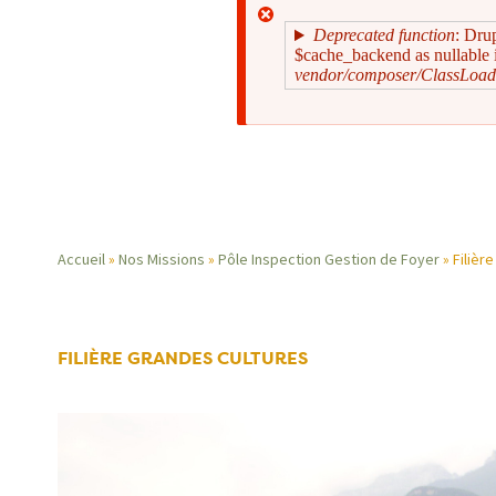
Deprecated function
: Dru
$cache_backend as nullable i
vendor/composer/ClassLoad
Message
d'erreur
Accueil
Nos Missions
Pôle Inspection Gestion de Foyer
Filièr
Fil
d'Ariane
FILIÈRE GRANDES CULTURES