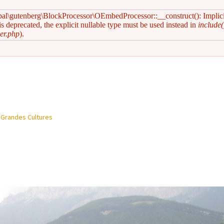
pal\gutenberg\BlockProcessor\OEmbedProcessor::__construct(): Implic
s deprecated, the explicit nullable type must be used instead in
include(
er.php
).
e Grandes Cultures