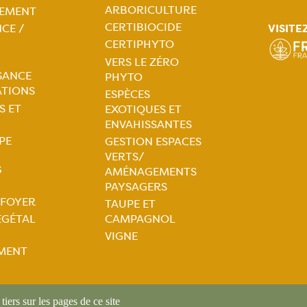
tion
ARBORICULTURE
EMENT
CERTIBIOCIDE
VISITE
CE /
ale
Navigation
CERTIPHYTO
VERS LE ZÉRO
principale
SANCE
PHYTO
ATIONS
ESPÈCES
S ET
EXOTIQUES ET
ENVAHISSANTES
PE
GESTION ESPACES
VERTS/
S
AMÉNAGEMENTS
PAYSAGERS
 FOYER
TAUPE ET
tion
ÉGÉTAL
CAMPAGNOL
VIGNE
ale
MENT
iers sur les pages de ce site