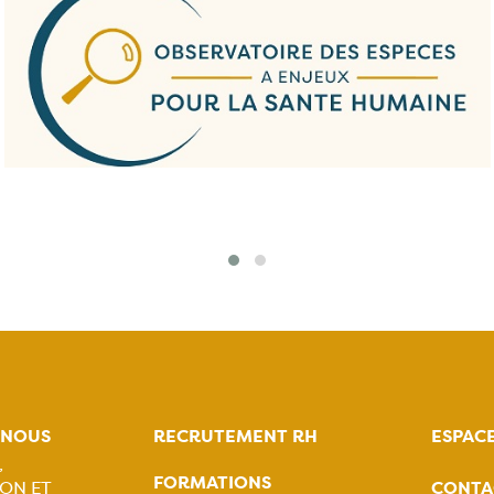
-NOUS
RECRUTEMENT RH
ESPAC
,
FORMATIONS
CONTA
ON ET