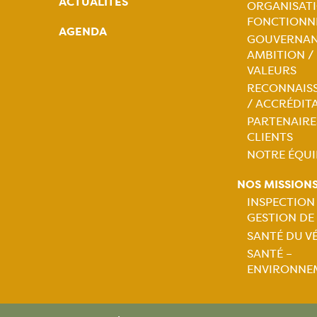
ACTUALITÉS
ORGANISATI
Naviga
FONCTIONN
AGENDA
GOUVERNAN
princip
AMBITION /
VALEURS
RECONNAIS
/ ACCRÉDIT
PARTENAIRE
CLIENTS
NOTRE ÉQUI
NOS MISSION
INSPECTION
GESTION DE
Naviga
SANTÉ DU V
SANTÉ –
princip
ENVIRONNE