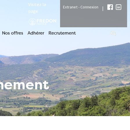
Visitez la
Extranet - Connexion
|
page
Nos offres
Adhérer
Recrutement
nnement