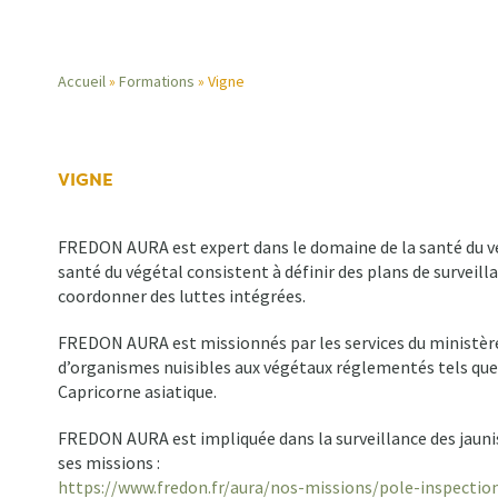
Accueil
Formations
Vigne
Fil
d'Ariane
VIGNE
FREDON AURA est expert dans le domaine de la santé du vég
santé du végétal consistent à définir des plans de surveilla
coordonner des luttes intégrées.
FREDON AURA est missionnés par les services du ministère c
d’organismes nuisibles aux végétaux réglementés tels que X
Capricorne asiatique.
FREDON AURA est impliquée dans la surveillance des jauniss
ses missions :
https://www.fredon.fr/aura/nos-missions/pole-inspection-