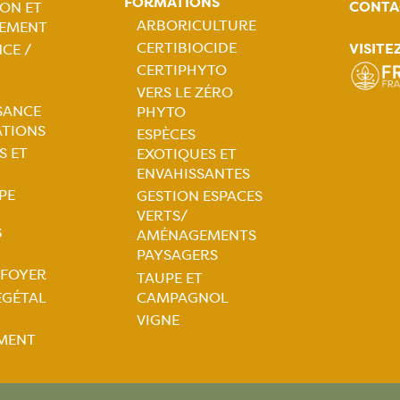
FORMATIONS
CONTA
ON ET
tion
ARBORICULTURE
EMENT
CERTIBIOCIDE
VISITE
CE /
ale
Navigation
CERTIPHYTO
VERS LE ZÉRO
principale
SANCE
PHYTO
ATIONS
ESPÈCES
S ET
EXOTIQUES ET
ENVAHISSANTES
PE
GESTION ESPACES
VERTS/
S
AMÉNAGEMENTS
PAYSAGERS
 FOYER
TAUPE ET
tion
ÉGÉTAL
CAMPAGNOL
VIGNE
ale
MENT