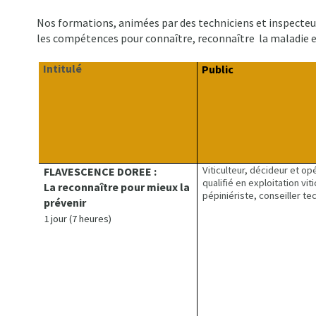
Nos formations, animées par des techniciens et inspecteurs
les compétences pour connaître, reconnaître la maladie e
Intitulé
Public
Viticulteur, décideur et op
FLAVESCENCE DOREE :
qualifié en exploitation viti
La reconnaître pour mieux la
pépiniériste, conseiller t
prévenir
1 jour (7 heures)