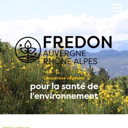
Aller
au
contenu
principal
L’expertise végétale
pour la santé de
l’environnement