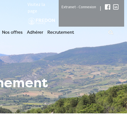
Visitez la
Extranet - Connexion
|
page
Nos offres
Adhérer
Recrutement
nnement