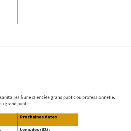
anitaires à une clientèle grand public ou professionnelle.
u grand public.
Prochaines dates
Lempdes (63) :
s