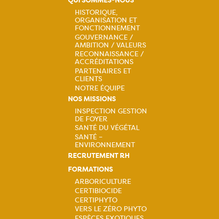
QUI SOMMES-NOUS
HISTORIQUE,
ORGANISATION ET
Navigation
FONCTIONNEMENT
GOUVERNANCE /
principale
AMBITION / VALEURS
RECONNAISSANCE /
ACCRÉDITATIONS
PARTENAIRES ET
CLIENTS
NOTRE ÉQUIPE
NOS MISSIONS
INSPECTION GESTION
DE FOYER
Navigation
SANTÉ DU VÉGÉTAL
SANTÉ –
principale
ENVIRONNEMENT
RECRUTEMENT RH
FORMATIONS
ARBORICULTURE
CERTIBIOCIDE
Navigation
CERTIPHYTO
VERS LE ZÉRO PHYTO
ESPÈCES EXOTIQUES