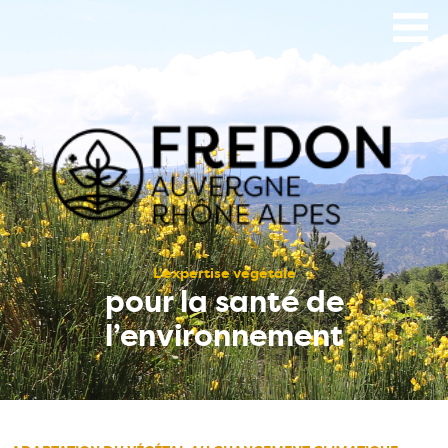
Aller
au
contenu
principal
L’expertise végétale
pour la santé de
l’environnement