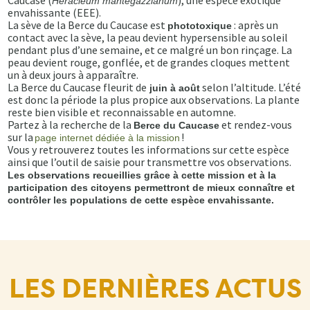
Caucase (
), une espèce exotique
Heracleum mantegazzianum
envahissante (EEE).
La sève de la Berce du Caucase est
: après un
phototoxique
contact avec la sève, la peau devient hypersensible au soleil
pendant plus d’une semaine, et ce malgré un bon rinçage. La
peau devient rouge, gonflée, et de grandes cloques mettent
un à deux jours à apparaître.
La Berce du Caucase fleurit de
selon l’altitude. L’été
juin à août
est donc la période la plus propice aux observations. La plante
reste bien visible et reconnaissable en automne.
Partez à la recherche de la
et rendez-vous
Berce du Caucase
sur la
!
page internet dédiée à la mission
Vous y retrouverez toutes les informations sur cette espèce
ainsi que l’outil de saisie pour transmettre vos observations.
Les observations recueillies grâce à cette mission et à la
participation des citoyens permettront de mieux connaître et
contrôler les populations de cette espèce envahissante.
LES DERNIÈRES ACTUS