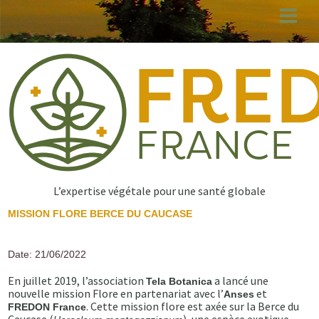
Aller
au
contenu
principal
L’expertise végétale pour une santé globale
MISSION FLORE BERCE DU CAUCASE
Date: 21/06/2022
En juillet 2019, l’association
a lancé une
Tela Botanica
nouvelle mission Flore en partenariat avec l’
et
Anses
. Cette mission flore est axée sur la Berce du
FREDON France