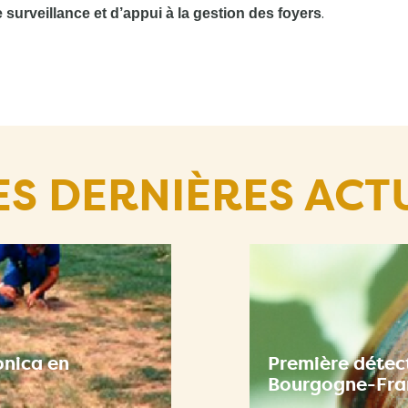
.
e surveillance et d’appui à la gestion des foyers
ES DERNIÈRES ACT
onica en
Première détect
Bourgogne-Fr