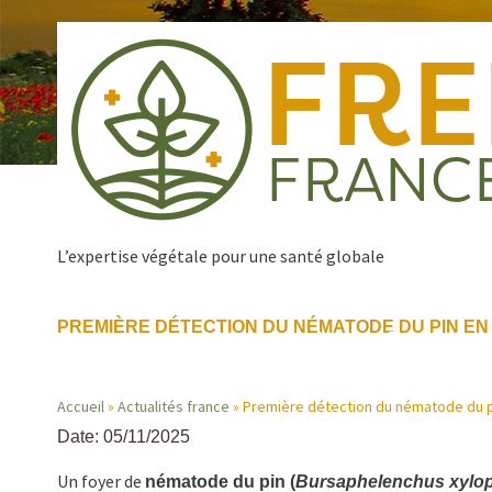
Aller
au
contenu
principal
L’expertise végétale pour une santé globale
PREMIÈRE DÉTECTION DU NÉMATODE DU PIN E
Qui sommes nous ?
Nos missions
Publications
Navigation
Accueil
Actualités france
Première détection du nématode du p
principale
Date: 05/11/2025
Fil
Un foyer de
nématode du pin (
Bursaphelenchus xylop