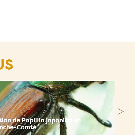
US
ion de Popillia japonica en
anche-Comté