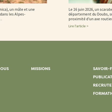
nica), un mâle et une
Le 16 juin 2026, un scarab
dans les Alpes-
département du Doubs, su
d…
proximité d'un axe routi
Lire l'article >
NOUS
MISSIONS
SAVOIR-F
PUBLICA
RECRUT
FORMATI