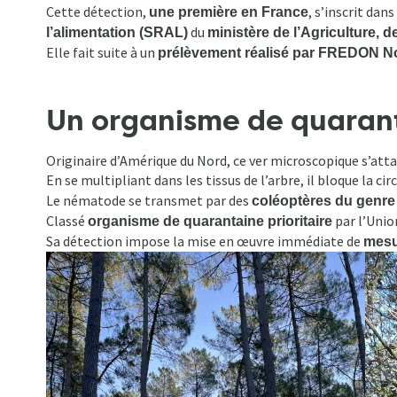
d'Ariane
Cette détection,
, s’inscrit dans
une première en France
du
l’alimentation (SRAL)
ministère de l’Agriculture, d
Elle fait suite à un
prélèvement réalisé par FREDON No
Un organisme de quarant
Originaire d’Amérique du Nord, ce ver microscopique s’att
En se multipliant dans les tissus de l’arbre, il bloque la ci
Le nématode se transmet par des
coléoptères du genr
Classé
par l’Unio
organisme de quarantaine prioritaire
Sa détection impose la mise en œuvre immédiate de
mesur