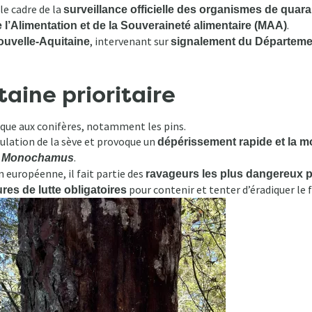
 le cadre de la
surveillance officielle des organismes de quar
.
e l’Alimentation et de la Souveraineté alimentaire (MAA)
, intervenant sur
uvelle-Aquitaine
signalement du Départemen
aine prioritaire
aque aux conifères, notamment les pins.
rculation de la sève et provoque un
dépérissement rapide et la mo
.
e
Monochamus
n européenne, il fait partie des
ravageurs les plus dangereux po
pour contenir et tenter d’éradiquer le f
es de lutte obligatoires