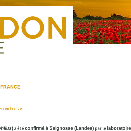
N FRANCE
Nous rejoindre
Presse
Nous contacter
Forma
in en France
a été
par le
hilus
)
confirmé à Seignosse (Landes)
laboratoir