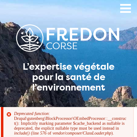
Aller
au
contenu
principal
L’expertise végétale
pour la santé de
l’environnement
Deprecated function
:
Drupal\gutenberg\BlockProcessor\OEmbedProcessor::__construc
Message
t(): Implicitly marking parameter $cache_backend as nullable is
deprecated, the explicit nullable type must be used instead in
include()
(line
576
of
vendor/composer/ClassLoader.php
).