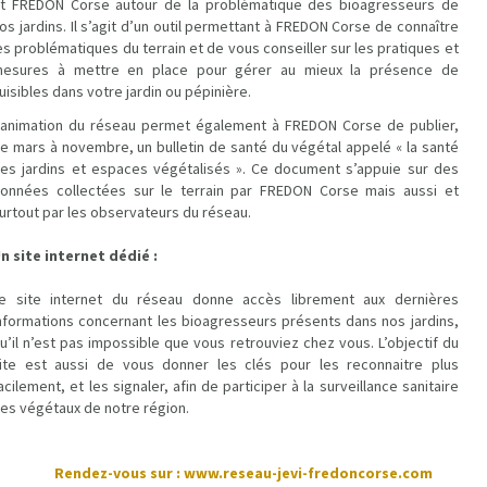
t FREDON Corse autour de la problématique des bioagresseurs de
os jardins. Il s’agit d’un outil permettant à FREDON Corse de connaître
es problématiques du terrain et de vous conseiller sur les pratiques et
esures à mettre en place pour gérer au mieux la présence de
uisibles dans votre jardin ou pépinière.
’animation du réseau permet également à FREDON Corse de publier,
e mars à novembre, un bulletin de santé du végétal appelé « la santé
es jardins et espaces végétalisés ». Ce document s’appuie sur des
onnées collectées sur le terrain par FREDON Corse mais aussi et
urtout par les observateurs du réseau.
n site internet dédié :
e site internet du réseau donne accès librement aux dernières
nformations concernant les bioagresseurs présents dans nos jardins,
u’il n’est pas impossible que vous retrouviez chez vous. L’objectif du
ite est aussi de vous donner les clés pour les reconnaitre plus
acilement, et les signaler, afin de participer à la surveillance sanitaire
es végétaux de notre région.
Rendez-vous sur :
Rendez-vous sur :
www.reseau-jevi-fredoncorse.com