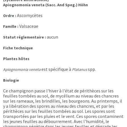
Apiognomonia veneta (Sacc. And Speg.) Höhn
Ascomycètes
Ordre :
Valsaceae
Famille :
aucun
Statut réglementaire :
Fiche technique
Plantes hôtes
est spécifique à
spp.
Apiognomonia veneta
Platanus
Biologie
Ce champignon passe l'hiver à l'état de périthèces sur les
feuilles tombées au sol, de mycélium au niveau des chancres
sur les rameaux, les brindilles, les bourgeons. Au printemps, il
y a libération des spores au niveau des chancres, et par les
périthèces sur les feuilles tombées au sol. Les spores sont
transportées par les pluies et le vent. Ces spores contaminent
les jeunes feuilles au débourrement. Avec l'humidité, le
champignon pénètre dans les jeunes feuilles et dégrade les