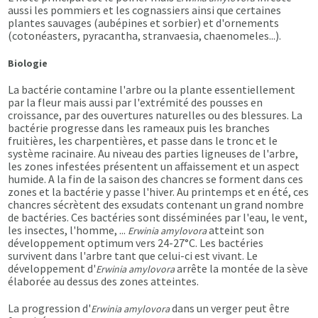
aussi les pommiers et les cognassiers ainsi que certaines
plantes sauvages (aubépines et sorbier) et d'ornements
(cotonéasters, pyracantha, stranvaesia, chaenomeles...).
Biologie
La bactérie contamine l'arbre ou la plante essentiellement
par la fleur mais aussi par l'extrémité des pousses en
croissance, par des ouvertures naturelles ou des blessures. La
bactérie progresse dans les rameaux puis les branches
fruitières, les charpentières, et passe dans le tronc et le
système racinaire. Au niveau des parties ligneuses de l'arbre,
les zones infestées présentent un affaissement et un aspect
humide. A la fin de la saison des chancres se forment dans ces
zones et la bactérie y passe l'hiver. Au printemps et en été, ces
chancres sécrètent des exsudats contenant un grand nombre
de bactéries. Ces bactéries sont disséminées par l'eau, le vent,
les insectes, l'homme, ...
atteint son
Erwinia amylovora
développement optimum vers 24-27°C. Les bactéries
survivent dans l'arbre tant que celui-ci est vivant. Le
développement d'
arrête la montée de la sève
Erwinia
amylovora
élaborée au dessus des zones atteintes.
La progression d'
dans un verger peut être
Erwinia amylovora