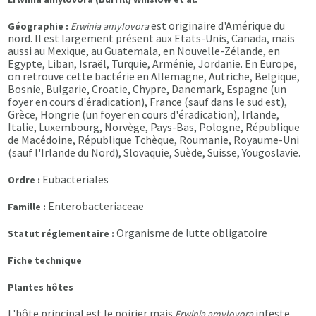
est originaire d'Amérique du
Géographie :
Erwinia amylovora
nord. Il est largement présent aux Etats-Unis, Canada, mais
aussi au Mexique, au Guatemala, en Nouvelle-Zélande, en
Egypte, Liban, Israël, Turquie, Arménie, Jordanie. En Europe,
on retrouve cette bactérie en Allemagne, Autriche, Belgique,
Bosnie, Bulgarie, Croatie, Chypre, Danemark, Espagne (un
foyer en cours d'éradication), France (sauf dans le sud est),
Grèce, Hongrie (un foyer en cours d'éradication), Irlande,
Italie, Luxembourg, Norvège, Pays-Bas, Pologne, République
de Macédoine, République Tchèque, Roumanie, Royaume-Uni
(sauf l'Irlande du Nord), Slovaquie, Suède, Suisse, Yougoslavie.
Eubacteriales
Ordre :
Enterobacteriaceae
Famille :
Organisme de lutte obligatoire
Statut réglementaire :
Fiche technique
Plantes hôtes
L'hôte principal est le poirier mais
infeste
Erwinia amylovora