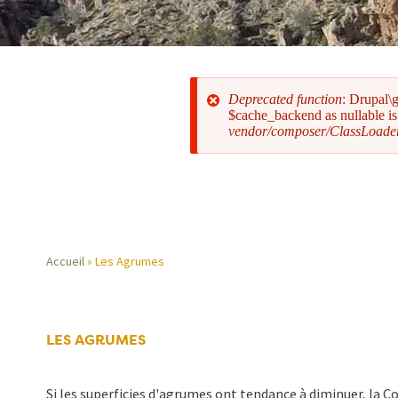
Deprecated function
: Drupal\
$cache_backend as nullable is 
vendor/composer/ClassLoade
Message
d'erreur
Accueil
Les Agrumes
Fil
d'Ariane
LES AGRUMES
Si les superficies d'agrumes ont tendance à diminuer, la 