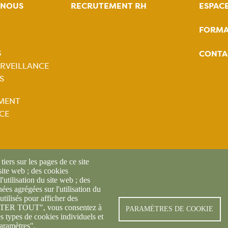
-NOUS
RECRUTEMENT RH
ESPAC
FORMA
tion
S
CONTA
ale
RVEILLANCE
S
tion
MENT
ale
CE
iers sur les pages de ce site
 site web ; des cookies
l'utilisation du site web ; des
es agrégées sur l'utilisation du
utilisés pour afficher des
CEPTER TOUT", vous consentez à
© FREDON 2024 -
Mentions l
PARAMÈTRES DE COOKIE
es types de cookies individuels et
aramètres".