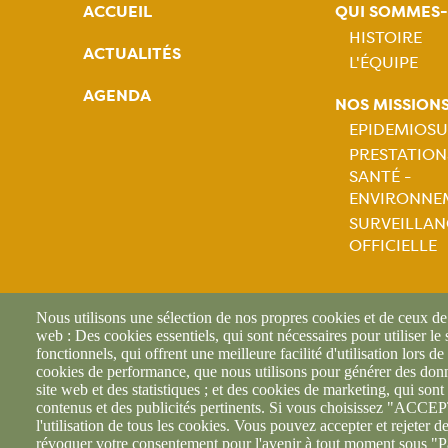
ACCUEIL
QUI SOMMES
HISTOIRE
ACTUALITÉS
L'ÉQUIPE
Naviga
AGENDA
NOS MISSION
princip
EPIDEMIOSU
PRESTATION
Naviga
SANTÉ -
ENVIRONNE
princip
SURVEILLAN
OFFICIELLE
Nous utilisons une sélection de nos propres cookies et de ceux de t
web : Des cookies essentiels, qui sont nécessaires pour utiliser le
fonctionnels, qui offrent une meilleure facilité d'utilisation lors de 
cookies de performance, que nous utilisons pour générer des donné
site web et des statistiques ; et des cookies de marketing, qui sont 
contenus et des publicités pertinents. Si vous choisissez "AC
l'utilisation de tous les cookies. Vous pouvez accepter et rejeter d
révoquer votre consentement pour l'avenir à tout moment sous "P