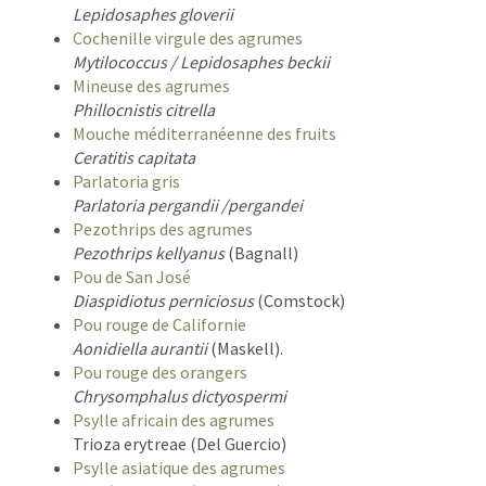
Lepidosaphes gloverii
Cochenille virgule des agrumes
Mytilococcus / Lepidosaphes beckii
Mineuse des agrumes
Phillocnistis citrella
Mouche méditerranéenne des fruits
Ceratitis capitata
Parlatoria gris
Parlatoria pergandii /pergandei
Pezothrips des agrumes
Pezothrips kellyanus
(Bagnall)
Pou de San José
Diaspidiotus perniciosus
(Comstock)
Pou rouge de Californie
Aonidiella aurantii
(Maskell).
Pou rouge des orangers
Chrysomphalus dictyospermi
Psylle africain des agrumes
Trioza erytreae (Del Guercio)
Psylle asiatique des agrumes