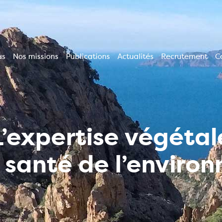
us
Nos missions
Publications
Actualités
Recrutement
C
ion
le
L’expertise végétal
a santé de l’enviro