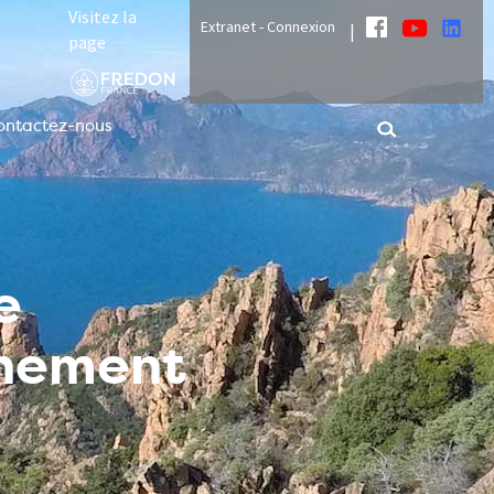
Visitez la
Extranet - Connexion
|
page
ontactez-nous
e
nnement