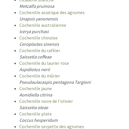
Metcalfa pruinosa
Cochenille asiatique des agrumes
Unapsis yanonensis
Cochenille australienne
Icerya purchasi
Cochenille chinoise
Ceroplastes sinensis
Cochenille du caféier
Saissetia coffeae
Cochenille du laurier rose
Aspidiotus nerii
Cochenille du mûrier
Pseudaulacaspis pentagona Targioni
Cochenille jaune
Aonidiella citrina
Cochenille noire de l'olivier
Saissetia oleae
Cochenille plate
Coccus hesperidum
Cochenille serpette des agrumes