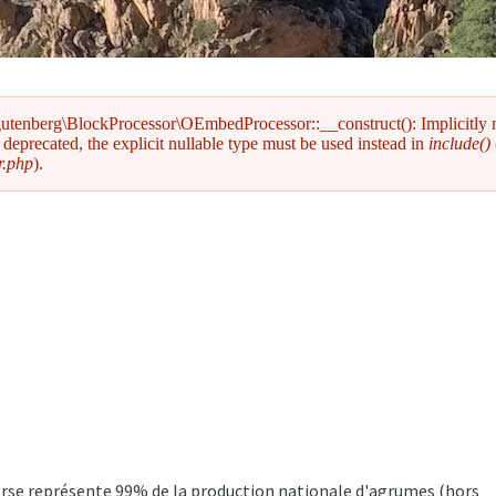
gutenberg\BlockProcessor\OEmbedProcessor::__construct(): Implicitly
deprecated, the explicit nullable type must be used instead in
include()
r.php
).
Corse représente 99% de la production nationale d'agrumes (hors