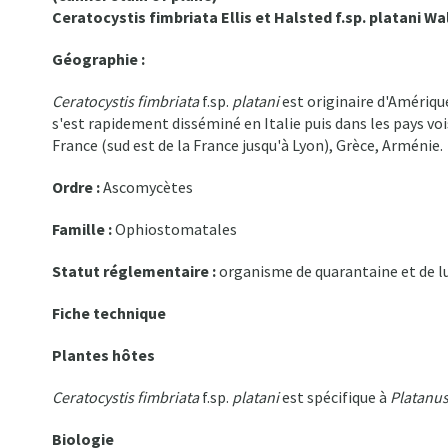
Ceratocystis fimbriata Ellis et Halsted f.sp. platani Wa
Géographie :
Ceratocystis fimbriata
f.sp.
platani
est originaire d'Amérique
s'est rapidement disséminé en Italie puis dans les pays voi
France (sud est de la France jusqu'à Lyon), Grèce, Arménie.
Ordre :
Ascomycètes
Famille :
Ophiostomatales
Statut réglementaire :
organisme de quarantaine et de l
Fiche technique
Plantes hôtes
Ceratocystis fimbriata
f.sp.
platani
est spécifique à
Platanu
Biologie