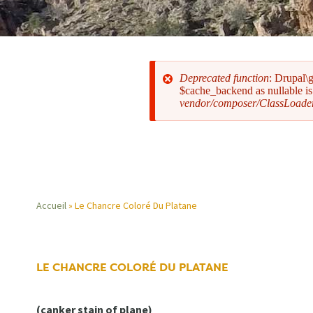
Deprecated function
: Drupal\
$cache_backend as nullable is 
vendor/composer/ClassLoade
Message
d'erreur
Accueil
Le Chancre Coloré Du Platane
Fil
d'Ariane
LE CHANCRE COLORÉ DU PLATANE
(canker stain of plane)