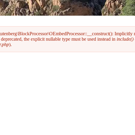
gutenberg\BlockProcessor\OEmbedProcessor::__construct(): Implicitly
deprecated, the explicit nullable type must be used instead in
include()
r.php
).