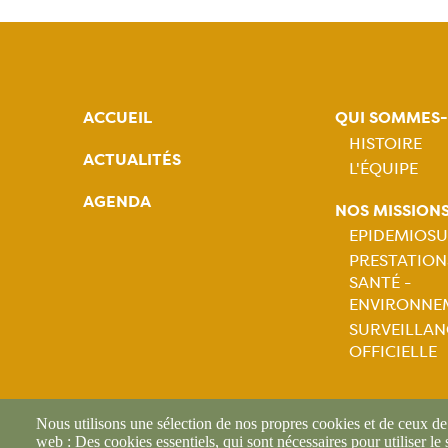
ACCUEIL
QUI SOMMES
HISTOIRE
ACTUALITÉS
L'ÉQUIPE
Naviga
AGENDA
NOS MISSION
princip
EPIDEMIOSU
PRESTATION
Naviga
SANTÉ -
ENVIRONNE
princip
SURVEILLAN
OFFICIELLE
Nous utilisons une sélection de nos propres cookies et de ceux de t
web : Des cookies essentiels, qui sont nécessaires pour utiliser le