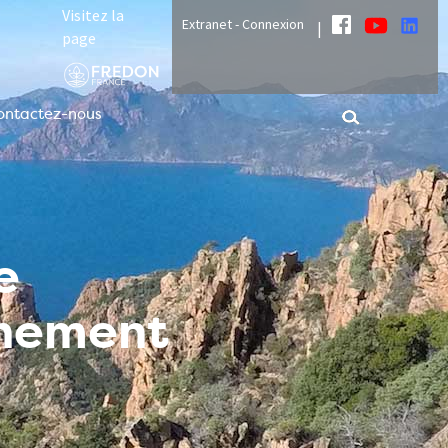
Visitez la
Extranet - Connexion
|
page
ontactez-nous
e
nnement