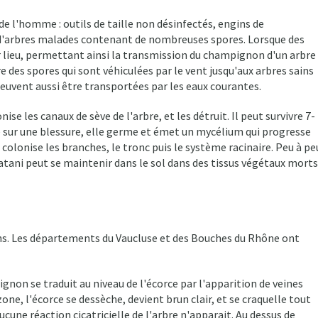
 l'homme : outils de taille non désinfectés, engins de
x d'arbres malades contenant de nombreuses spores. Lorsque des
r lieu, permettant ainsi la transmission du champignon d'un arbre
 des spores qui sont véhiculées par le vent jusqu'aux arbres sains
peuvent aussi être transportées par les eaux courantes.
e les canaux de sève de l'arbre, et les détruit. Il peut survivre 7-
se sur une blessure, elle germe et émet un mycélium qui progresse
colonise les branches, le tronc puis le système racinaire. Peu à pe
latani peut se maintenir dans le sol dans des tissus végétaux morts
ns. Les départements du Vaucluse et des Bouches du Rhône ont
gnon se traduit au niveau de l'écorce par l'apparition de veines
one, l'écorce se dessèche, devient brun clair, et se craquelle tout
cune réaction cicatricielle de l'arbre n'apparait. Au dessus de