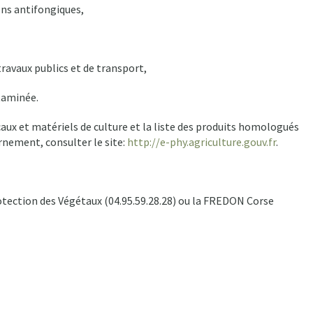
eons antifongiques,
travaux publics et de transport,
taminée.
caux et matériels de culture et la liste des produits homologués
rnement, consulter le site:
http://e-phy.agriculture.gouv.fr
.
otection des Végétaux (04.95.59.28.28) ou la FREDON Corse