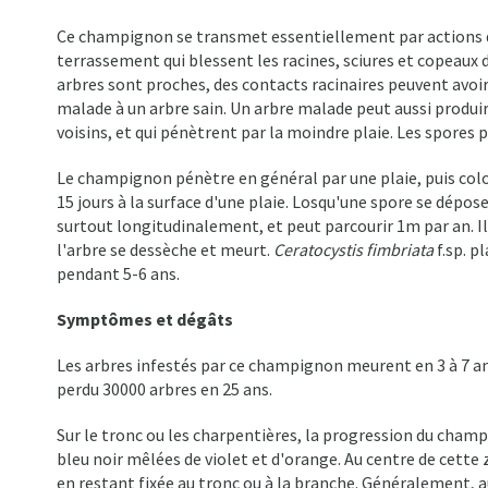
Ce champignon se transmet essentiellement par actions de
terrassement qui blessent les racines, sciures et copeau
arbres sont proches, des contacts racinaires peuvent avoi
malade à un arbre sain. Un arbre malade peut aussi produire
voisins, et qui pénètrent par la moindre plaie. Les spores 
Le champignon pénètre en général par une plaie, puis colonis
15 jours à la surface d'une plaie. Losqu'une spore se dépo
surtout longitudinalement, et peut parcourir 1m par an. Il 
l'arbre se dessèche et meurt.
Ceratocystis fimbriata
f.sp. p
pendant 5-6 ans.
Symptômes et dégâts
Les arbres infestés par ce champignon meurent en 3 à 7 a
perdu 30000 arbres en 25 ans.
Sur le tronc ou les charpentières, la progression du champi
bleu noir mêlées de violet et d'orange. Au centre de cette z
en restant fixée au tronc ou à la branche. Généralement, au