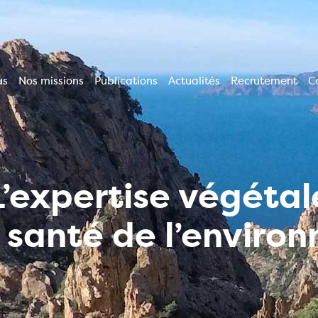
us
Nos missions
Publications
Actualités
Recrutement
C
ion
le
L’expertise végétal
a santé de l’enviro