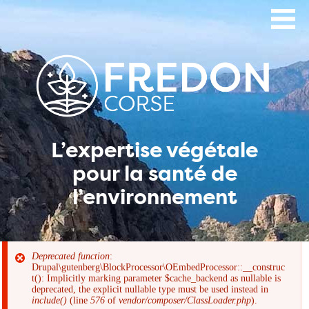
Aller
au
contenu
principal
L’expertise végétale
pour la santé de
l’environnement
Deprecated function
:
Drupal\gutenberg\BlockProcessor\OEmbedProcessor::__construc
Message
t(): Implicitly marking parameter $cache_backend as nullable is
deprecated, the explicit nullable type must be used instead in
include()
(line
576
of
vendor/composer/ClassLoader.php
).