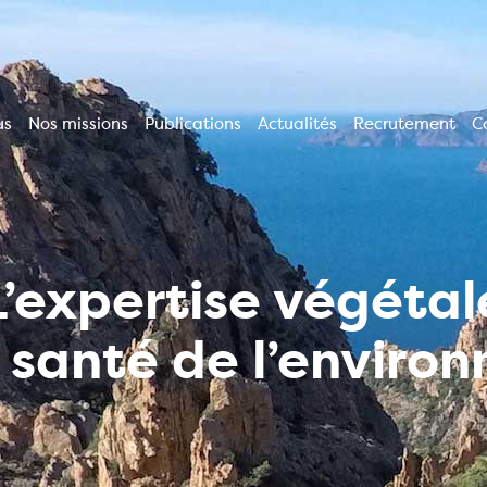
us
Nos missions
Publications
Actualités
Recrutement
C
ion
le
L’expertise végétal
a santé de l’enviro