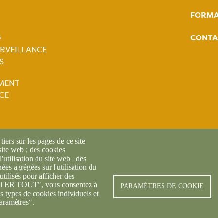
FORMA
tion
S
CONTA
ale
RVEILLANCE
S
tion
MENT
ale
CE
iers sur les pages de ce site
 site web ; des cookies
l'utilisation du site web ; des
es agrégées sur l'utilisation du
utilisés pour afficher des
CEPTER TOUT", vous consentez à
© FREDON 2024 -
Mentions l
PARAMÈTRES DE COOKIE
es types de cookies individuels et
aramètres".