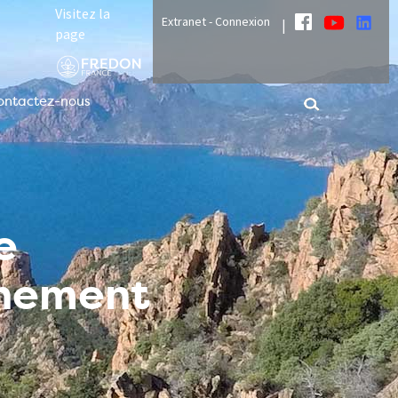
Visitez la
Extranet - Connexion
|
page
ontactez-nous
e
nnement