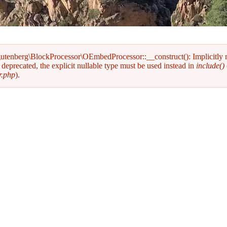
gutenberg\BlockProcessor\OEmbedProcessor::__construct(): Implicitly
deprecated, the explicit nullable type must be used instead in
include()
r.php
).