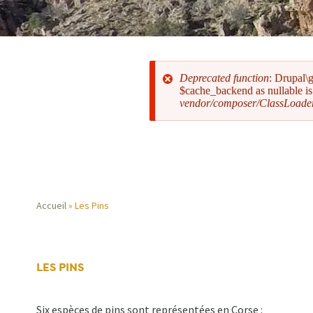
Deprecated function
: Drupal\
$cache_backend as nullable is 
vendor/composer/ClassLoade
Message
d'erreur
Accueil
Les Pins
Fil
d'Ariane
LES PINS
Six espèces de pins sont représentées en Corse :