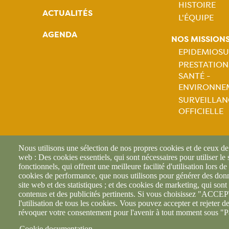
HISTOIRE
ACTUALITÉS
L'ÉQUIPE
Naviga
AGENDA
NOS MISSION
princip
EPIDEMIOSU
PRESTATION
Naviga
SANTÉ -
ENVIRONNE
princip
SURVEILLAN
OFFICIELLE
Nous utilisons une sélection de nos propres cookies et de ceux de t
web : Des cookies essentiels, qui sont nécessaires pour utiliser le
fonctionnels, qui offrent une meilleure facilité d'utilisation lors de 
cookies de performance, que nous utilisons pour générer des donné
site web et des statistiques ; et des cookies de marketing, qui sont 
contenus et des publicités pertinents. Si vous choisissez "AC
l'utilisation de tous les cookies. Vous pouvez accepter et rejeter d
révoquer votre consentement pour l'avenir à tout moment sous "P
Cookie documentation