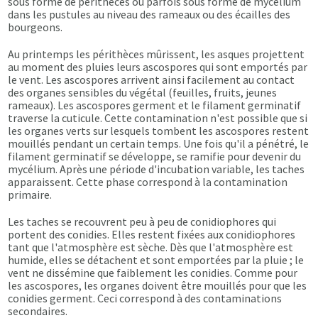
sous forme de périthèces ou parfois sous forme de mycélium
dans les pustules au niveau des rameaux ou des écailles des
bourgeons.
Au printemps les périthèces mûrissent, les asques projettent
au moment des pluies leurs ascospores qui sont emportés par
le vent. Les ascospores arrivent ainsi facilement au contact
des organes sensibles du végétal (feuilles, fruits, jeunes
rameaux). Les ascospores germent et le filament germinatif
traverse la cuticule. Cette contamination n'est possible que si
les organes verts sur lesquels tombent les ascospores restent
mouillés pendant un certain temps. Une fois qu'il a pénétré, le
filament germinatif se développe, se ramifie pour devenir du
mycélium. Après une période d'incubation variable, les taches
apparaissent. Cette phase correspond à la contamination
primaire.
Les taches se recouvrent peu à peu de conidiophores qui
portent des conidies. Elles restent fixées aux conidiophores
tant que l'atmosphère est sèche. Dès que l'atmosphère est
humide, elles se détachent et sont emportées par la pluie ; le
vent ne dissémine que faiblement les conidies. Comme pour
les ascospores, les organes doivent être mouillés pour que les
conidies germent. Ceci correspond à des contaminations
secondaires.