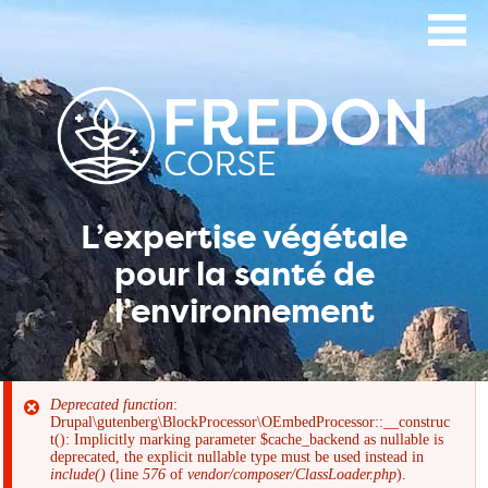
Aller
au
contenu
principal
L’expertise végétale
pour la santé de
l’environnement
Deprecated function
:
Drupal\gutenberg\BlockProcessor\OEmbedProcessor::__construc
Message
t(): Implicitly marking parameter $cache_backend as nullable is
deprecated, the explicit nullable type must be used instead in
include()
(line
576
of
vendor/composer/ClassLoader.php
).