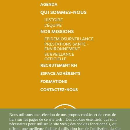
AGENDA
QUI SOMMES-NOUS
HISTOIRE
L'ÉQUIPE
Navigation
NOS MISSIONS
EPIDEMIOSURVEILLANCE
principale
PRESTATIONS SANTÉ -
Navigation
ENVIRONNEMENT
SURVEILLANCE
principale
OFFICIELLE
RECRUTEMENT RH
ESPACE ADHÉRENTS
FORMATIONS
CONTACTEZ-NOUS
Nous utilisons une sélection de nos propres cookies et de ceux de
tiers sur les pages de ce site web : Des cookies essentiels, qui sont
nécessaires pour utiliser le site web ; des cookies fonctionnels, qui
offrent une meilleure facilité d'utilisation lors de l'utilisation du site