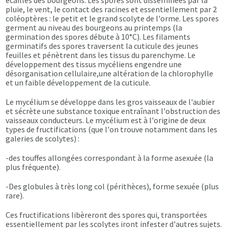
écailles des bourgeons. Les spores sont disséminées par la
pluie, le vent, le contact des racines et essentiellement par 2
coléoptères : le petit et le grand scolyte de l'orme. Les spores
germent au niveau des bourgeons au printemps (la
germination des spores débute à 10°C). Les filaments
germinatifs des spores traversent la cuticule des jeunes
feuilles et pénètrent dans les tissus du parenchyme. Le
développement des tissus mycéliens engendre une
désorganisation cellulaire,une altération de la chlorophylle
et un faible développement de la cuticule.
Le mycélium se développe dans les gros vaisseaux de l'aubier
et sécrète une substance toxique entraînant l'obstruction des
vaisseaux conducteurs. Le mycélium est à l'origine de deux
types de fructifications (que l'on trouve notamment dans les
galeries de scolytes) :
-des touffes allongées correspondant à la forme asexuée (la
plus fréquente).
-Des globules à très long col (périthèces), forme sexuée (plus
rare).
Ces fructifications libèreront des spores qui, transportées
essentiellement par les scolytes iront infester d'autres sujets.