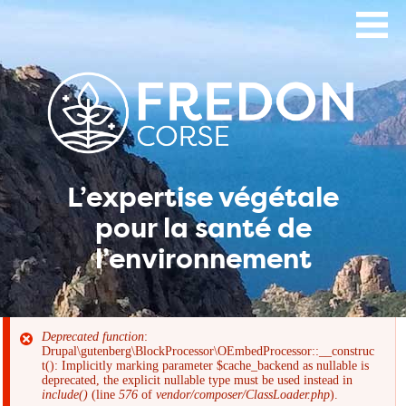
Aller
au
contenu
principal
L’expertise végétale
pour la santé de
l’environnement
Deprecated function
:
Drupal\gutenberg\BlockProcessor\OEmbedProcessor::__construc
Message
t(): Implicitly marking parameter $cache_backend as nullable is
deprecated, the explicit nullable type must be used instead in
include()
(line
576
of
vendor/composer/ClassLoader.php
).