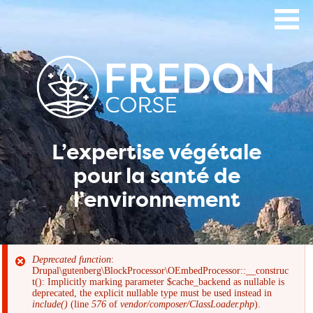
Aller
au
contenu
principal
L’expertise végétale
pour la santé de
l’environnement
Deprecated function
:
Drupal\gutenberg\BlockProcessor\OEmbedProcessor::__construc
Message
t(): Implicitly marking parameter $cache_backend as nullable is
deprecated, the explicit nullable type must be used instead in
include()
(line
576
of
vendor/composer/ClassLoader.php
).