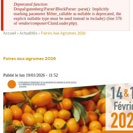
d'erreur
Deprecated function
:
Drupal\gutenberg\Parser\BlockParser::parse(): Implicitly
marking parameter $filter_callable as nullable is deprecated, the
explicit nullable type must be used instead in
include()
(line
576
of
vendor/composer/ClassLoader.php
).
Accueil
Actualités
Foires Aux Agrumes 2026
Fil
d'Ariane
Foires aux agrumes 2026
Publié le lun 19/01/2026 - 11:52