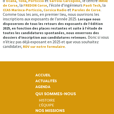
d’
,
,
et
, le centre
Ocana
Tolla
Porticcio
Sarrola-Carcopino
INRAE
, la
, l’école d’ingénieurs
, la
de Corse
FREDON Corse
Paoli Tech
,
et
.
CCAS Marinca-Porticcio
Corsica Radio
Paroles de Corse
Comme tous les ans, en premier lieu, nous ouvrirons les
inscriptions aux exposants de l’année 2025.
Lorsque nous
disposerons de tous les retours des exposants de l’édition
2025, en fonction des places restantes et suite à l’étude de
toutes les candidatures spontanées, nous enverrons des
Donc si vous
dossiers d’inscription aux candidatures retenues.
n’étiez pas déjà exposant en 2025 et que vous souhaitez
candidater,
.
RDV sur notre formulaire
ACCUEIL
ACTUALITÉS
AGENDA
QUI SOMMES-NOUS
HISTOIRE
L'ÉQUIPE
Navigation
NOS MISSIONS