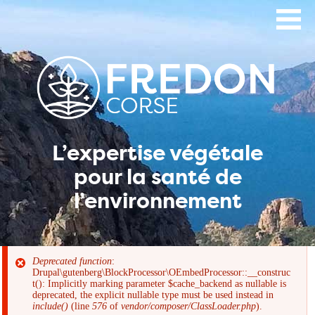
Aller
au
contenu
principal
L’expertise végétale
pour la santé de
l’environnement
Deprecated function
:
Drupal\gutenberg\BlockProcessor\OEmbedProcessor::__construc
Message
t(): Implicitly marking parameter $cache_backend as nullable is
deprecated, the explicit nullable type must be used instead in
include()
(line
576
of
vendor/composer/ClassLoader.php
).