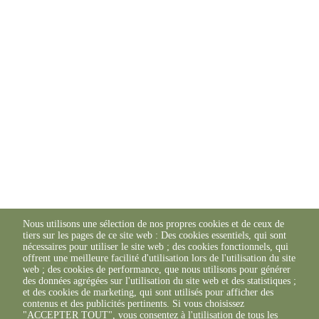
Nous utilisons une sélection de nos propres cookies et de ceux de
tiers sur les pages de ce site web : Des cookies essentiels, qui sont
nécessaires pour utiliser le site web ; des cookies fonctionnels, qui
offrent une meilleure facilité d'utilisation lors de l'utilisation du site
web ; des cookies de performance, que nous utilisons pour générer
des données agrégées sur l'utilisation du site web et des statistiques ;
et des cookies de marketing, qui sont utilisés pour afficher des
contenus et des publicités pertinents. Si vous choisissez
"ACCEPTER TOUT", vous consentez à l'utilisation de tous les