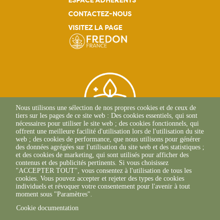
ESPACE ADHÉRENTS
CONTACTEZ-NOUS
VISITEZ LA PAGE
Nous utilisons une sélection de nos propres cookies et de ceux de
tiers sur les pages de ce site web : Des cookies essentiels, qui sont
nécessaires pour utiliser le site web ; des cookies fonctionnels, qui
offrent une meilleure facilité d'utilisation lors de l'utilisation du site
web ; des cookies de performance, que nous utilisons pour générer
des données agrégées sur l'utilisation du site web et des statistiques ;
et des cookies de marketing, qui sont utilisés pour afficher des
71, Avenue Edouard
contenus et des publicités pertinents. Si vous choisissez
Bourlaux CS 20032
"ACCEPTER TOUT", vous consentez à l'utilisation de tous les
33882 Villenave-D'Ornon
cookies. Vous pouvez accepter et rejeter des types de cookies
+33(0)5 56 36 61 05
individuels et révoquer votre consentement pour l'avenir à tout
moment sous "Paramètres".
Cookie documentation