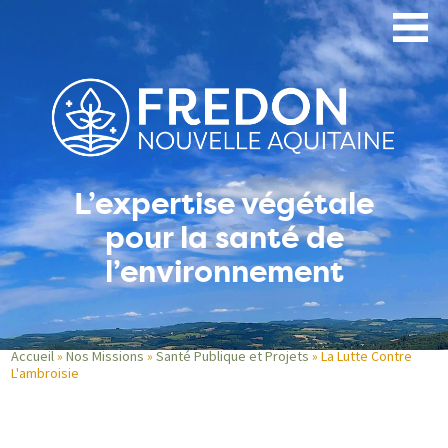
Aller
au
contenu
principal
L’expertise végétale
pour la santé de
l’environnement
Accueil
Nos Missions
Santé Publique et Projets
La Lutte Contre
L'ambroisie
Fil
d'Ariane