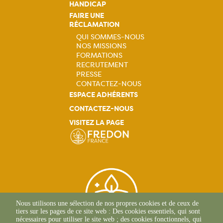
HANDICAP
FAIRE UNE
RÉCLAMATION
QUI SOMMES-NOUS
NOS MISSIONS
Navigation
FORMATIONS
RECRUTEMENT
principale
PRESSE
CONTACTEZ-NOUS
ESPACE ADHÉRENTS
CONTACTEZ-NOUS
VISITEZ LA PAGE
Nous utilisons une sélection de nos propres cookies et de ceux de
tiers sur les pages de ce site web : Des cookies essentiels, qui sont
nécessaires pour utiliser le site web ; des cookies fonctionnels, qui