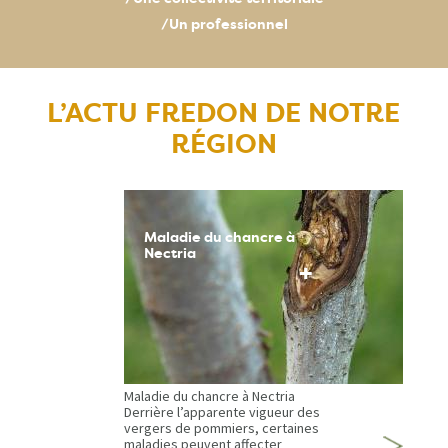
/Un professionnel
L’ACTU FREDON DE NOTRE
RÉGION
Maladie du chancre à
Nectria
+
Maladie du chancre à Nectria
Derrière l’apparente vigueur des
vergers de pommiers, certaines
maladies peuvent affecter