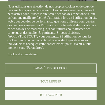
Nous utilisons une sélection de nos propres cookies et de ceux de
tiers sur les pages de ce site web : Des cookies essentiels, qui sont
nécessaires pour utiliser le site web ; des cookies fonctionnels, qui
Armand est arrivé au sein de FREDON en 2017. Il est en charge
offrent une meilleure facilité d'utilisation lors de l'utilisation du site
de différentes missions comme la lutte rongeurs aquatiques (lutte
web ; des cookies de performance, que nous utilisons pour générer
collective), la lutte…
des données agrégées sur l'utilisation du site web et des statistiques ;
et des cookies de marketing, qui sont utilisés pour afficher des
contenus et des publicités pertinents. Si vous choisissez
"ACCEPTER TOUT", vous consentez à l'utilisation de tous les
cookies. Vous pouvez accepter et rejeter des types de cookies
individuels et révoquer votre consentement pour l'avenir à tout
moment sous "Paramètres".
Cookie documentation
PARAMÈTRES DE COOKIE
Sébastien
COUTANT
TOUT REFUSER
Président
TOUT ACCEPTER