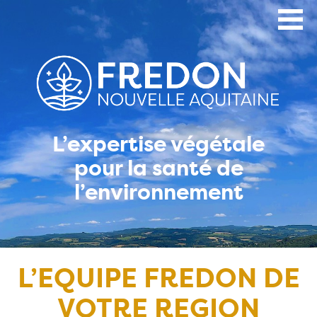
Aller
au
contenu
principal
L’expertise végétale
pour la santé de
l’environnement
L’EQUIPE FREDON DE
VOTRE REGION