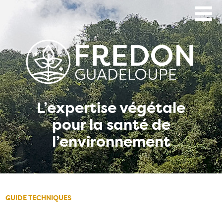
Aller
au
contenu
principal
L’expertise végétale
pour la santé de
l’environnement
GUIDE TECHNIQUES