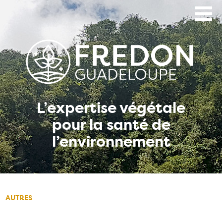
Aller
au
contenu
principal
L’expertise végétale
pour la santé de
l’environnement
AUTRES