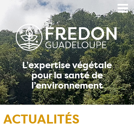
Aller
au
contenu
principal
L’expertise végétale
pour la santé de
l’environnement
ACTUALITÉS