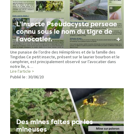
L’insecte Pseudacysta perseae
connu sous le nom du tigre de
+
l’avocatier.
Une punaise de l’ordre des Hémiptères et de la famille des
Tingidae.Ce petit insecte, présent sur le laurier bourbon et le
camphrier, est principalement observé sur l’avocatier dans
notre île, s…
Lire l'article >
Publié le :
30/06/20
Des mines faites par les
mineuses