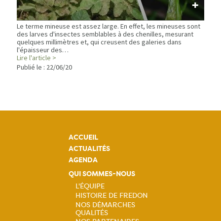
+
Le terme mineuse est assez large. En effet, les mineuses sont
des larves d'insectes semblables à des chenilles, mesurant
quelques millimètres et, qui creusent des galeries dans
l'épaisseur des…
Lire l'article >
Publié le :
22/06/20
ACCUEIL
ACTUALITÉS
AGENDA
QUI SOMMES-NOUS
L'ÉQUIPE
HISTOIRE DE FREDON
Navigation
NOS DÉMARCHES
QUALITÉS