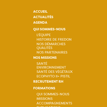
ACCUEIL
ACTUALITÉS
AGENDA
QUI SOMMES-NOUS
L'ÉQUIPE
HISTOIRE DE FREDON
Navigation
NOS DÉMARCHES
QUALITÉS
principale
NOS PARTENAIRES
NOS MISSIONS
SANTÉ
ENVIRONNEMENT
Navigation
SANTÉ DES VÉGÉTAUX
ECOPHYTO II+ PISTIL
principale
RECRUTEMENT RH
FORMATIONS
QUI SOMMES-NOUS
MISSIONS
Navigation
ACCOMPAGNEMENTS