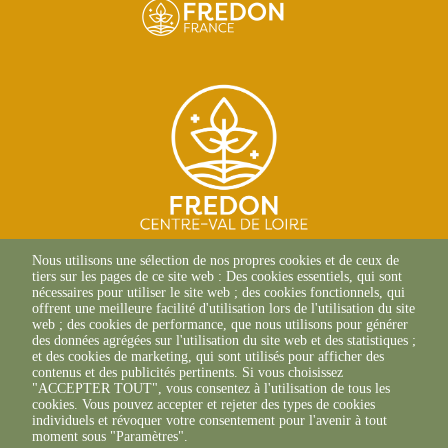
SITE D'ORLÉANS
Nous utilisons une sélection de nos propres cookies et de ceux de
13 Av. des Droits de
tiers sur les pages de ce site web : Des cookies essentiels, qui sont
l'Homme
nécessaires pour utiliser le site web ; des cookies fonctionnels, qui
45000 Orléans
offrent une meilleure facilité d'utilisation lors de l'utilisation du site
02 38 42 13 88 (Composer le
web ; des cookies de performance, que nous utilisons pour générer
canal 1)
des données agrégées sur l'utilisation du site web et des statistiques ;
et des cookies de marketing, qui sont utilisés pour afficher des
SITE DE CHAMBRAY-LÈS-
contenus et des publicités pertinents. Si vous choisissez
TOURS
"ACCEPTER TOUT", vous consentez à l'utilisation de tous les
9 ter Rue Augustin Fresnel
cookies. Vous pouvez accepter et rejeter des types de cookies
37170 Chambray-Les-Tours
individuels et révoquer votre consentement pour l'avenir à tout
02 47 66 27 66
moment sous "Paramètres".