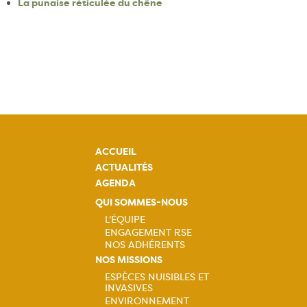
La punaise réticulée du chêne
ACCUEIL
ACTUALITÉS
AGENDA
QUI SOMMES-NOUS
L'ÉQUIPE
ENGAGEMENT RSE
Navigation
NOS ADHÉRENTS
NOS MISSIONS
principale
ESPÈCES NUISIBLES ET
INVASIVES
Navigation
ENVIRONNEMENT