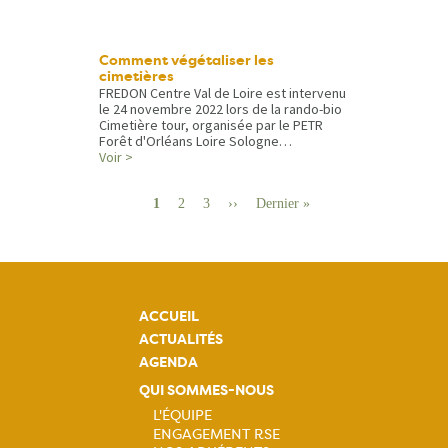
Comment végétaliser les
cimetières
FREDON Centre Val de Loire est intervenu
le 24 novembre 2022 lors de la rando-bio
Cimetière tour, organisée par le PETR
Forêt d'Orléans Loire Sologne…
Voir >
Pagination
Page
1
Page
2
Page
3
Page
››
Dernière
Dernier »
suivante
page
ACCUEIL
ACTUALITÉS
AGENDA
QUI SOMMES-NOUS
L'ÉQUIPE
ENGAGEMENT RSE