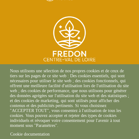
SITE D'ORLÉANS
Nous utilisons une sélection de nos propres cookies et de ceux de
13 Av. des Droits de
tiers sur les pages de ce site web : Des cookies essentiels, qui sont
l'Homme
nécessaires pour utiliser le site web ; des cookies fonctionnels, qui
45000 Orléans
offrent une meilleure facilité d'utilisation lors de l'utilisation du site
02 38 42 13 88 (Composer le
web ; des cookies de performance, que nous utilisons pour générer
canal 1)
des données agrégées sur l'utilisation du site web et des statistiques ;
et des cookies de marketing, qui sont utilisés pour afficher des
SITE DE CHAMBRAY-LÈS-
contenus et des publicités pertinents. Si vous choisissez
TOURS
"ACCEPTER TOUT", vous consentez à l'utilisation de tous les
9 ter Rue Augustin Fresnel
cookies. Vous pouvez accepter et rejeter des types de cookies
37170 Chambray-Les-Tours
individuels et révoquer votre consentement pour l'avenir à tout
02 47 66 27 66
moment sous "Paramètres".
Cookie documentation