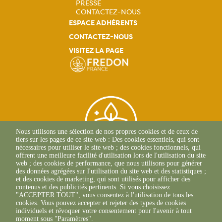
principale
PRESSE
CONTACTEZ-NOUS
ESPACE ADHÉRENTS
CONTACTEZ-NOUS
VISITEZ LA PAGE
Nous utilisons une sélection de nos propres cookies et de ceux de
tiers sur les pages de ce site web : Des cookies essentiels, qui sont
nécessaires pour utiliser le site web ; des cookies fonctionnels, qui
offrent une meilleure facilité d'utilisation lors de l'utilisation du site
web ; des cookies de performance, que nous utilisons pour générer
des données agrégées sur l'utilisation du site web et des statistiques ;
et des cookies de marketing, qui sont utilisés pour afficher des
71, Avenue Edouard
contenus et des publicités pertinents. Si vous choisissez
Bourlaux CS 20032
"ACCEPTER TOUT", vous consentez à l'utilisation de tous les
33882 Villenave-D'Ornon
cookies. Vous pouvez accepter et rejeter des types de cookies
+33(0)5 56 36 61 05
individuels et révoquer votre consentement pour l'avenir à tout
moment sous "Paramètres".