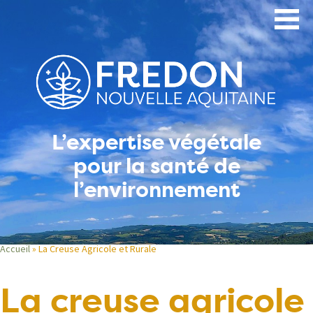
Aller
au
contenu
principal
L’expertise végétale
pour la santé de
l’environnement
Accueil
La Creuse Agricole et Rurale
Fil
La creuse agricole
d'Ariane