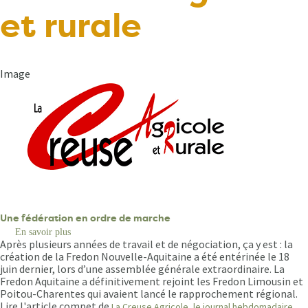
et rurale
Image
Une fédération en ordre de marche
En savoir plus
sur
Après plusieurs années de travail et de négociation, ça y est : la
Une
fédération
création de la Fredon Nouvelle-Aquitaine a été entérinée le 18
en
juin dernier, lors d’une assemblée générale extraordinaire. La
ordre
Fredon Aquitaine a définitivement rejoint les Fredon Limousin et
de
Poitou-Charentes qui avaient lancé le rapprochement régional.
marche
Lire l'article compet de
La Creuse Agricole, le journal hebdomadaire