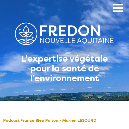
Aller
au
contenu
principal
L’expertise végétale
pour la santé de
l’environnement
Podcast France Bleu Poitou - Marien LESOURD,