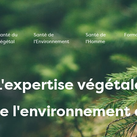
anté du
Santé de
Santé de
Forma
égétal
l'Environnement
l'Homme
on
e
L'expertise végétal
de l'environnemen