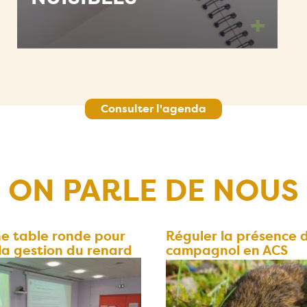
+
Consulter l'agenda
ON PARLE DE NOUS
une table ronde pour
Réguler la présence 
la gestion du renard
campagnol en ACS