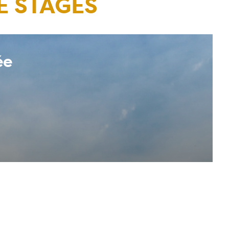
E STAGES
ions Vertébrés