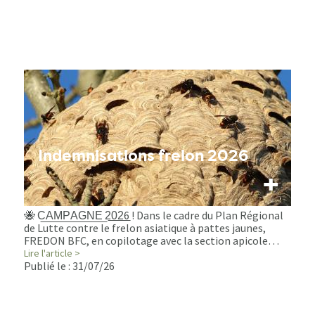
Indemnisations frelon 2026
+
🐝 C͟A͟M͟P͟A͟G͟N͟E͟ 2͟0͟2͟6 ! Dans le cadre du Plan Régional
de Lutte contre le frelon asiatique à pattes jaunes,
FREDON BFC, en copilotage avec la section apicole…
Lire l'article >
Publié le :
31/07/26