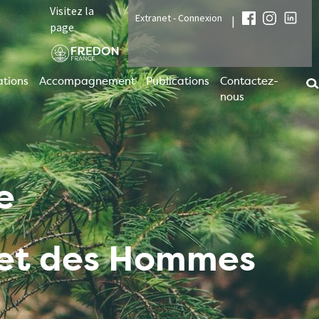
Visitez la
Extranet - Connexion
|
page
tions
Accompagnement
Publications
Contactez-
nous
e
t et des Hommes