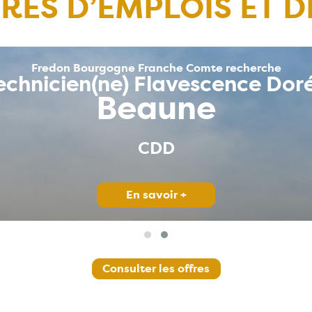
RES D’EMPLOIS ET D
Fredon Bourgogne Franche Comte recherche
éomatique & Chargé(e) de miss
Beaune (21)
CDD
En savoir +
Consulter les offres