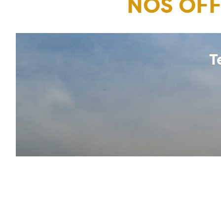
NOS OFF
Référent(e) G