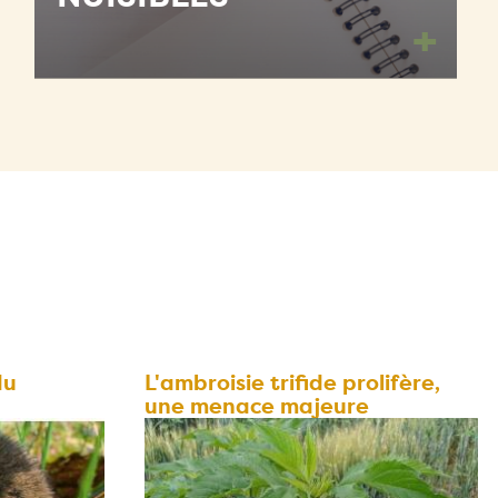
+
du
L'ambroisie trifide prolifère,
une menace majeure