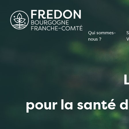
Aller
au
contenu
principal
Qui sommes-
S
nous ?
V
Navigati
principal
pour la santé 