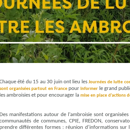
Chaque été du 15 au 30 juin ont lieu les
Journées de lutte co
pour
le grand publi
sont organisées partout en France
informer
les ambroisies et pour encourager la
mise en place d’actions d
Des manifestations autour de l’ambroisie sont organisées 
communautés de communes, CPIE, FREDON, conservatoire
prendre différentes formes : réunion d’informations sur la