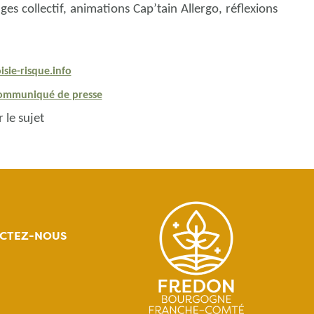
es collectif, animations Cap’tain Allergo, réflexions
sie-risque.info
ommuniqué de presse
 le sujet
CTEZ-NOUS