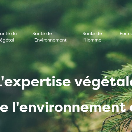
anté du
Santé de
Santé de
Forma
égétal
l'Environnement
l'Homme
on
e
L'expertise végétal
de l'environnemen