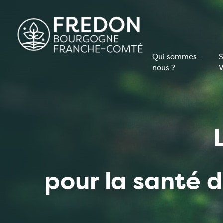
Aller
au
contenu
principal
Qui sommes-
S
nous ?
V
Navigati
principal
pour la santé 