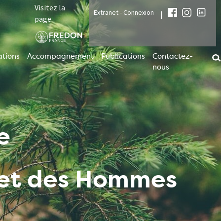
Visitez la
Extranet - Connexion
|
page
tions
Accompagnement
Publications
Contactez-
nous
e
t et des Hommes