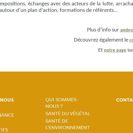
expositions, échanges avec des acteurs de la lutte, arrachag
autour d’un plan d’action, formations de référents…
Plus d’info sur
ambroi
Découvrez également le
c
Et
sur
notre page
QUI SOMMES-
-NOUS
CONTA
NOUS ?
Navigation
SANTÉ DU VÉGÉTAL
NANCE
tion
SANTÉ DE
principale
L'ENVIRONNEMENT
IFS