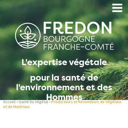
Aller
au
contenu
principal
L'expertise végétale
pour la santé de
l'environnement et des
Hommes
Accueil
Santé Du Végétal
Producteurs et Revendeurs de Végétaux
et de Matériaux
Fil
d'Ariane