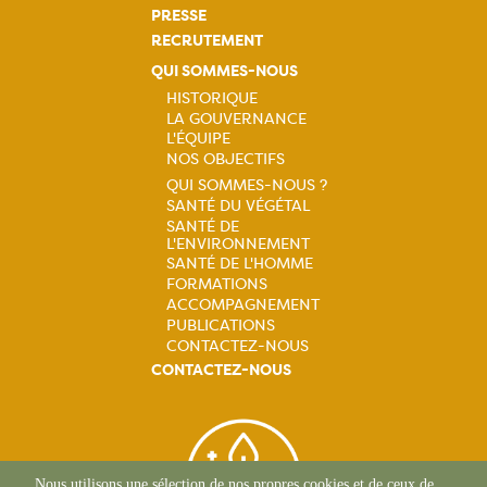
PRESSE
RECRUTEMENT
QUI SOMMES-NOUS
HISTORIQUE
LA GOUVERNANCE
Navigation
L'ÉQUIPE
NOS OBJECTIFS
principale
QUI SOMMES-NOUS ?
SANTÉ DU VÉGÉTAL
Navigation
SANTÉ DE
L'ENVIRONNEMENT
principale
SANTÉ DE L'HOMME
FORMATIONS
ACCOMPAGNEMENT
PUBLICATIONS
CONTACTEZ-NOUS
CONTACTEZ-NOUS
Nous utilisons une sélection de nos propres cookies et de ceux de