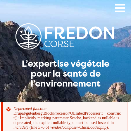
Aller
au
contenu
principal
L’expertise végétale
pour la santé de
l’environnement
Deprecated function
:
Drupal\gutenberg\BlockProcessor\OEmbedProcessor::__construc
Message
t(): Implicitly marking parameter $cache_backend as nullable is
deprecated, the explicit nullable type must be used instead in
include()
(line
576
of
vendor/composer/ClassLoader.php
).