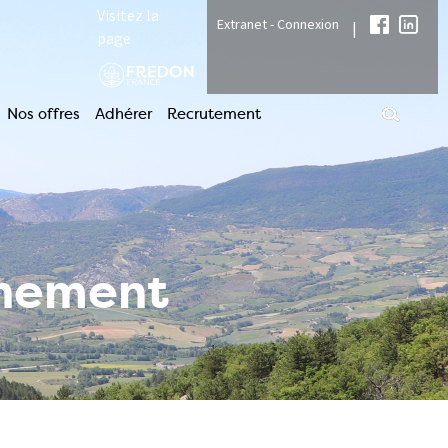
Visitez la
Extranet - Connexion
|
page
Nos offres
Adhérer
Recrutement
nnement