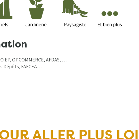
mation
PCO EP, OPCOMMERCE, AFDAS, …
 des Dépôts, FAFCEA…
OUR ALLER PLUS LO