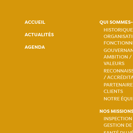
ACCUEIL
QUI SOMMES
HISTORIQUE
ACTUALITÉS
ORGANISATI
Naviga
FONCTIONN
AGENDA
GOUVERNAN
princip
AMBITION /
VALEURS
RECONNAIS
/ ACCRÉDIT
PARTENAIRE
CLIENTS
NOTRE ÉQUI
NOS MISSION
INSPECTION
GESTION DE
SANTÉ DU V