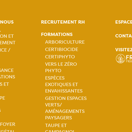
-NOUS
RECRUTEMENT RH
ESPAC
,
FORMATIONS
CONTA
ON ET
tion
ARBORICULTURE
EMENT
CERTIBIOCIDE
VISITE
CE /
ale
Navigation
CERTIPHYTO
VERS LE ZÉRO
principale
SANCE
PHYTO
ATIONS
ESPÈCES
S ET
EXOTIQUES ET
ENVAHISSANTES
PE
GESTION ESPACES
VERTS/
S
AMÉNAGEMENTS
PAYSAGERS
 FOYER
TAUPE ET
ÉGÉTAL
CAMPAGNOL