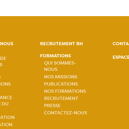
-NOUS
RECRUTEMENT RH
CONTA
FORMATIONS
ESPAC
 DE
tion
QUI SOMMES-
S
NOUS
ale
Navigation
S
NOS MISSIONS
TIONS
PUBLICATIONS
principale
NOS FORMATIONS
tion
LANCE
RECRUTEMENT
E DU
PRESSE
ale
CONTACTEZ-NOUS
TATION
ATION