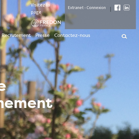
Visitez la
Extranet - Connexion
|
page
Recrutement
Presse
Contactez-nous
e
nnement