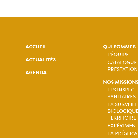
ACCUEIL
QUI SOMMES
L'ÉQUIPE
ACTUALITÉS
CATALOGUE
Naviga
PRESTATION
AGENDA
princip
NOS MISSION
LES INSPEC
SANITAIRES
Naviga
LA SURVEIL
BIOLOGIQU
princip
TERRITOIRE
EXPÉRIMEN
LA PRÉSERV