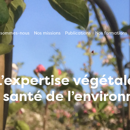
 sommes-nous
Nos missions
Publications
Nos formations
vigation
incipale
L’expertise végétal
a santé de l’enviro