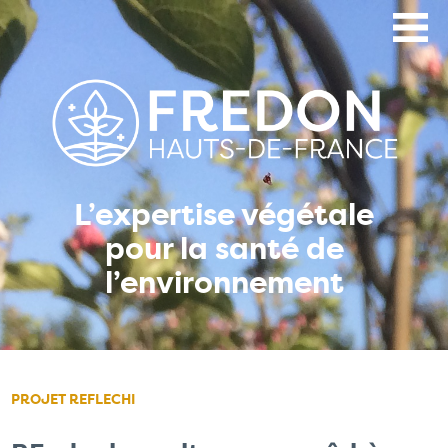
Aller
au
contenu
principal
L’expertise végétale
pour la santé de
l’environnement
PROJET REFLECHI