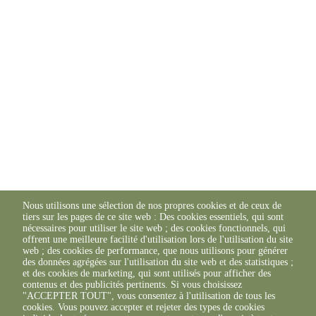
Nous utilisons une sélection de nos propres cookies et de ceux de
tiers sur les pages de ce site web : Des cookies essentiels, qui sont
nécessaires pour utiliser le site web ; des cookies fonctionnels, qui
offrent une meilleure facilité d'utilisation lors de l'utilisation du site
web ; des cookies de performance, que nous utilisons pour générer
des données agrégées sur l'utilisation du site web et des statistiques ;
et des cookies de marketing, qui sont utilisés pour afficher des
contenus et des publicités pertinents. Si vous choisissez
"ACCEPTER TOUT", vous consentez à l'utilisation de tous les
cookies. Vous pouvez accepter et rejeter des types de cookies