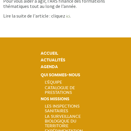
Pour vous aider à agir, l’ARS finance des formations
thématiques tout au long de l’année.
Lire la suite de l'article : cliquez
.
ici
ACCUEIL
ACTUALITÉS
AGENDA
QUI SOMMES-NOUS
L'ÉQUIPE
CATALOGUE DE
Navigation
PRESTATIONS
NOS MISSIONS
principale
LES INSPECTIONS
SANITAIRES
Navigation
LA SURVEILLANCE
BIOLOGIQUE DU
principale
TERRITOIRE